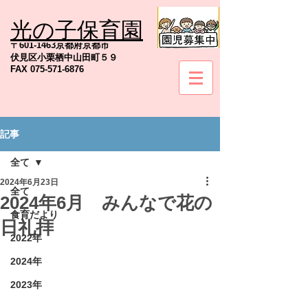
光の子保育園
TEL
075-571-6845
〒601-1463京都府京都市
伏見区小栗栖中山田町５９
FAX
075-571-6876
記事
社会福祉法人京都地の塩会
全て
2024年6月23日
全て
2024年6月 みんなで花の
食育だより
日礼拝
2022年
2024年
2023年