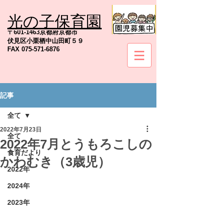
光の子保育園
TEL
075-571-6845
〒601-1463京都府京都市
伏見区小栗栖中山田町５９
FAX
075-571-6876
記事
社会福祉法人京都地の塩会
全て
2022年7月23日
全て
2022年7月とうもろこしの
食育だより
かわむき（3歳児）
2022年
2024年
2023年