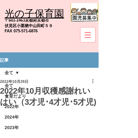
光の子保育園
TEL
075-571-6845
〒601-1463京都府京都市
伏見区小栗栖中山田町５９
FAX
075-571-6876
記事
社会福祉法人京都地の塩会
全て
2022年10月29日
全て
2022年10月収穫感謝れい
食育だより
はい（3才児･4才児･5才児)
2022年
2024年
2023年