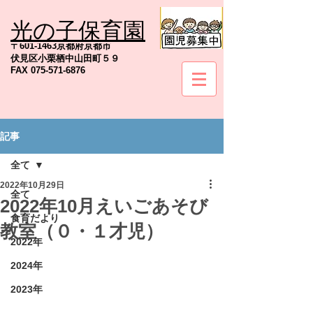
光の子保育園
TEL
075-571-6845
〒601-1463京都府京都市
伏見区小栗栖中山田町５９
FAX
075-571-6876
記事
社会福祉法人京都地の塩会
全て
2022年10月29日
全て
2022年10月えいごあそび
食育だより
教室（０・１才児）
2022年
2024年
2023年