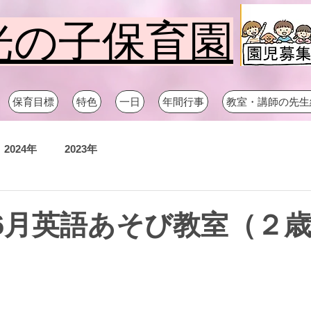
光の子保育園
保育目標
特色
一日
年間行事
教室・講師の先生
2024年
2023年
年06月英語あそび教室（２