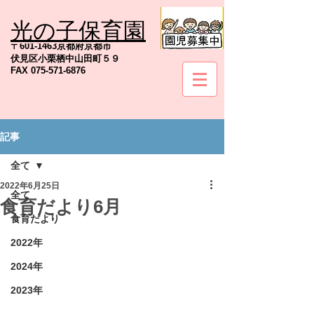
光の子保育園
TEL
075-571-6845
〒601-1463京都府京都市
伏見区小栗栖中山田町５９
FAX
075-571-6876
記事
社会福祉法人京都地の塩会
全て
2022年6月25日
全て
食育だより6月
食育だより
2022年
2024年
2023年