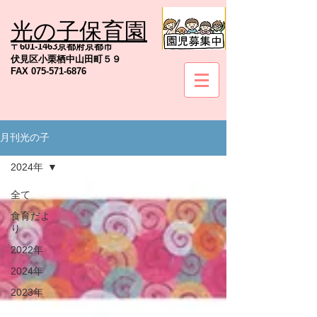
光の子保育園
TEL
075-571-6845
〒601-1463京都府京都市
伏見区小栗栖中山田町５９
FAX
075-571-6876
月刊光の子
社会福祉法人京都地の塩会
2024年
全て
食育だよ
り
2022年
2024年
2023年