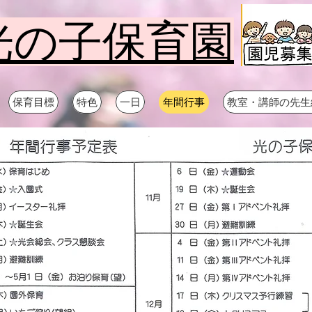
光の子保育園
保育目標
特色
一日
年間行事
教室・講師の先生